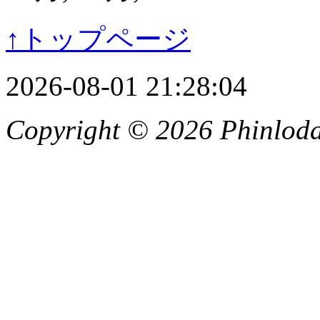
↑トップページ
2026-08-01 21:28:04
Copyright © 2026 Phinlod